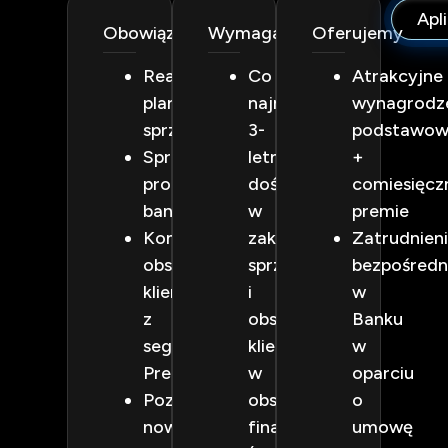
Apli
Obowiązki
Wymagania
Oferujemy
Realizacja
Co
Atrakcyjne
planów
najmniej
wynagrodz
sprzedażowych
3-
podstawo
Sprzedaż
letnie
+
produktów/usług
doświadczenie
comiesięcz
banku
w
premie
Kompleksowa
zakresie
Zatrudnien
obsługa
sprzedaży
bezpośredn
klienta
i
w
z
obsługi
Banku
segmentu
klienta
w
Premium
w
oparciu
Pozyskiwanie
obszarze
o
nowych
finansowym
umowę