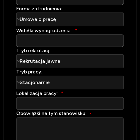
E-ma
Forma zatrudnienia:
Tel
Widełki wynagrodzenia
*
Link
Tryb rekrutacji
Lin
Tryb pracy:
Lokalizacja pracy:
*
Obowiązki na tym stanowisku:
*