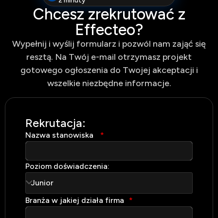
2 minuty
Chcesz zrekrutować z
Effecteo?
Wypełnij i wyślij formularz i pozwól nam zająć się
resztą. Na Twój e-mail otrzymasz projekt
gotowego ogłoszenia do Twojej akceptacji i
wszelkie niezbędne informacje.
Rekrutacja:
Za
Nazwa stanowiska
*
Imię
Poziom doświadczenia:
Naz
NIP:
Branża w jakiej działa firma
*